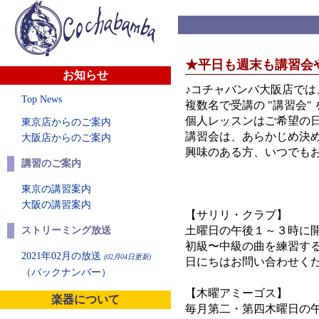
★平日も週末も講習会
お知らせ
♪コチャバンバ大阪店で
Top News
複数名で受講の "講習会"
個人レッスンはご希望の
東京店からのご案内
講習会は、あらかじめ決
大阪店からのご案内
興味のある方、いつでも
講習のご案内
東京の講習案内
大阪の講習案内
【サリリ・クラブ】
土曜日の午後１～３時に
ストリーミング放送
初級〜中級の曲を
2021年02月の放送
(02月04日更新)
日にちはお問い合わせ
（バックナンバー）
【木曜アミーゴス】
楽器について
毎月第二・第四木曜日の