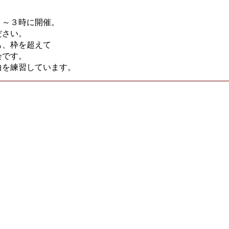
１～３時に開催。
ださい。
も、枠を超えて
会です。
う曲を練習しています。