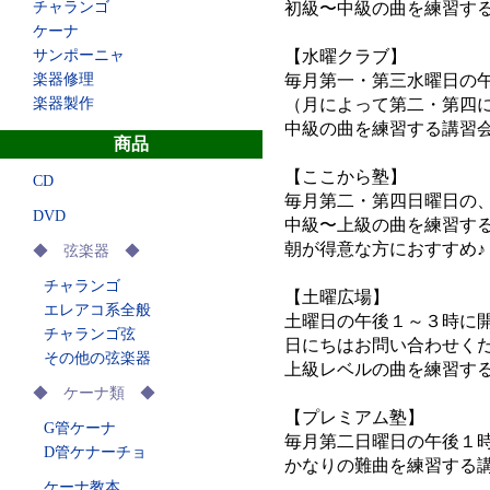
チャランゴ
初級〜中級
ケーナ
サンポーニャ
【水曜クラブ】
楽器修理
毎月第一・第三水曜日の
楽器製作
（月によって第二・第四
中級の曲を
商品
【ここから塾】
CD
毎月第二・第四日曜日の、
DVD
中級〜上級の曲を練習す
朝が得意な方におすすめ♪
◆ 弦楽器 ◆
チャランゴ
【土曜広場】
エレアコ系全般
土曜日の午後１～３時に
チャランゴ弦
日にちはお問い合わせく
その他の弦楽器
上級レベル
◆ ケーナ類 ◆
【プレミアム塾】
G管ケーナ
毎月第二日曜日の午後１
D管ケナーチョ
かなりの難
ケーナ教本