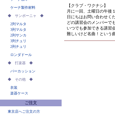
【クラブ・ワクナシ】
ケーナ製作材料
月に一回、土曜日の午後
◆ サンポーニャ ◆
日にちはお問い合わせく
どの講習会のメンバーで
2列マルタ
いつでも参加できる講習
3列マルタ
難しいけど名曲！とい
2列サンカ
3列チュリ
2列チュリ
ロンダドール
◆ 打楽器 ◆
パーカッション
◆ その他 ◆
衣装
楽器ケース
ご注文
東京店へご注文の方