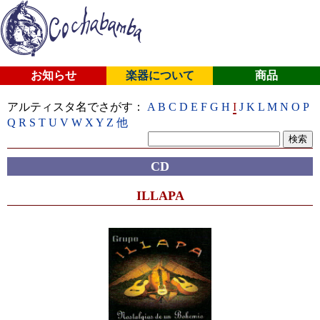
お知らせ
楽器について
商品
アルティスタ名でさがす：
A
B
C
D
E
F
G
H
I
J
K
L
M
N
O
P
Q
R
S
T
U
V
W
X
Y
Z
他
CD
ILLAPA