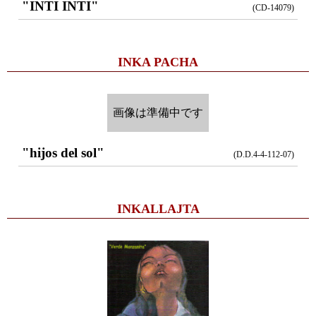
"INTI INTI"
(CD-14079)
INKA PACHA
画像は準備中です
"hijos del sol"
(D.D.4-4-112-07)
INKALLAJTA