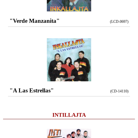
"Verde Manzanita"
(LCD-0697)
"A Las Estrellas"
(CD-14110)
INTILLAJTA