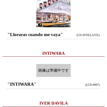
"Lloraras cuando me vaya"
(CD-INTILLAJTA)
INTIWARA
画像は準備中です
"INTIWARA"
(LCD-0097)
IVER DAVILA