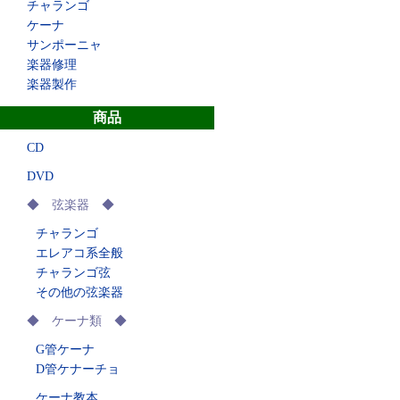
チャランゴ
ケーナ
サンポーニャ
楽器修理
楽器製作
商品
CD
DVD
◆ 弦楽器 ◆
チャランゴ
エレアコ系全般
チャランゴ弦
その他の弦楽器
◆ ケーナ類 ◆
G管ケーナ
D管ケナーチョ
ケーナ教本