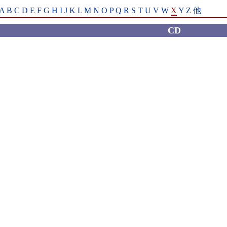
A
B
C
D
E
F
G
H
I
J
K
L
M
N
O
P
Q
R
S
T
U
V
W
X
Y
Z
他
CD