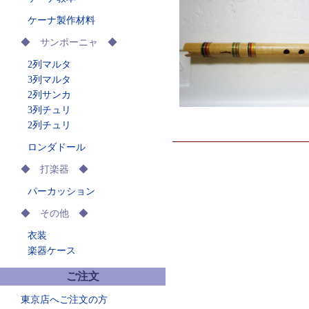
ケーナ製作材料
◆ サンポーニャ ◆
2列マルタ
3列マルタ
2列サンカ
3列チュリ
2列チュリ
ロンダドール
◆ 打楽器 ◆
パーカッション
◆ その他 ◆
衣装
楽器ケース
ご注文
東京店へご注文の方