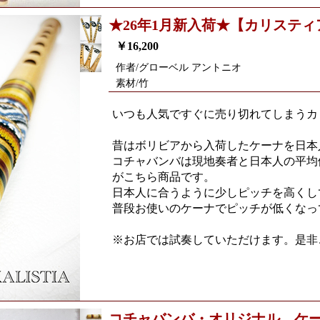
★26年1月新入荷★【カリスティ
￥16,200
作者/グローベル アントニオ
素材/竹
いつも人気ですぐに売り切れてしまうカ
昔はボリビアから入荷したケーナを日本
コチャバンバは現地奏者と日本人の平均
がこちら商品です。
日本人に合うように少しピッチを高くし
普段お使いのケーナでピッチが低くなっ
※お店では試奏していただけます。是非
コチャバンバ・オリジナル ケ