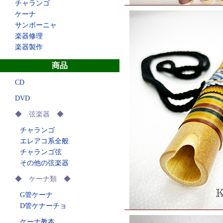
チャランゴ
ケーナ
サンポーニャ
楽器修理
楽器製作
商品
CD
DVD
◆ 弦楽器 ◆
チャランゴ
エレアコ系全般
チャランゴ弦
その他の弦楽器
◆ ケーナ類 ◆
G管ケーナ
D管ケナーチョ
ケーナ教本