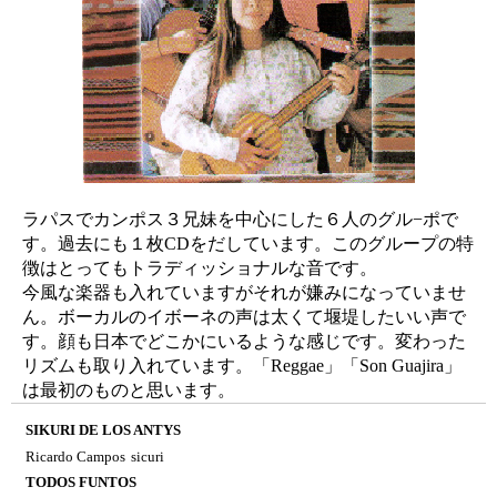
ラパスでカンポス３兄妹を中心にした６人のグル−ポで
す。過去にも１枚CDをだしています。このグループの特
徴はとってもトラディッショナルな音です。
今風な楽器も入れていますがそれが嫌みになっていませ
ん。ボーカルのイボーネの声は太くて堰堤したいい声で
す。顔も日本でどこかにいるような感じです。変わった
リズムも取り入れています。「Reggae」「Son Guajira」
は最初のものと思います。
SIKURI DE LOS ANTYS
Ricardo Campos
sicuri
TODOS FUNTOS