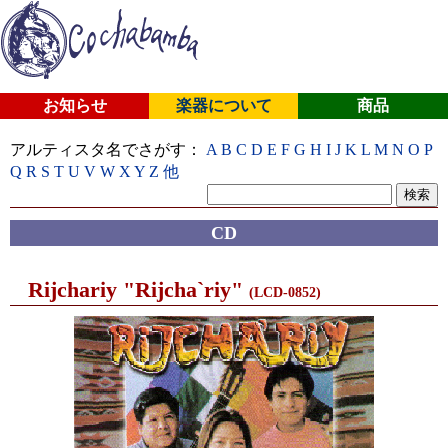
お知らせ
楽器について
商品
アルティスタ名でさがす：
A
B
C
D
E
F
G
H
I
J
K
L
M
N
O
P
Q
R
S
T
U
V
W
X
Y
Z
他
CD
Rijchariy "Rijcha`riy"
(LCD-0852)