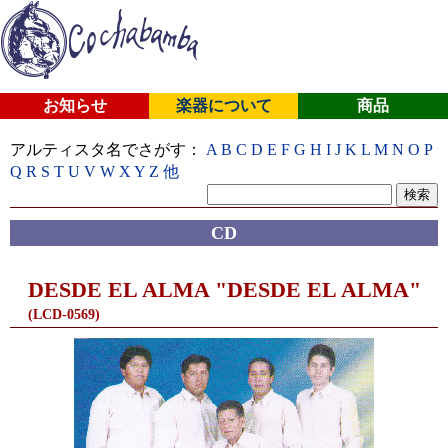
お知らせ
楽器について
商品
アルティスタ名でさがす：
A
B
C
D
E
F
G
H
I
J
K
L
M
N
O
P
Q
R
S
T
U
V
W
X
Y
Z
他
CD
DESDE EL ALMA "DESDE EL ALMA"
(LCD-0569)