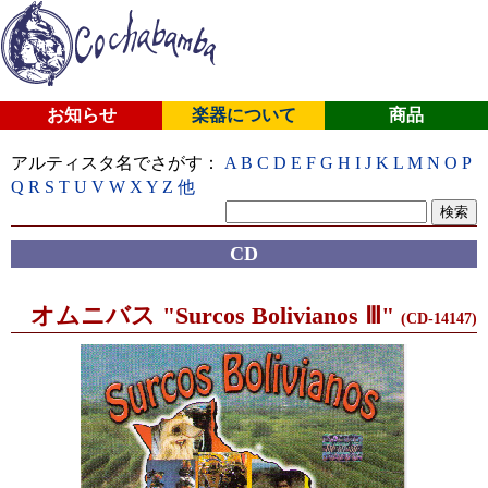
お知らせ
楽器について
商品
アルティスタ名でさがす：
A
B
C
D
E
F
G
H
I
J
K
L
M
N
O
P
Q
R
S
T
U
V
W
X
Y
Z
他
CD
オムニバス "Surcos Bolivianos Ⅲ"
(CD-14147)