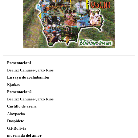
Presentacion1
Beatriz Cahuasa-yarko Rios
La saya de cochabamba
Kjarkas
Presentacion2
Beatriz Cahuasa-yarko Rios
Castillo de arena
Alaxpacha
Daspidete
G.F.Bolivia
morenada del amor