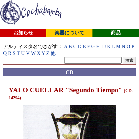
お知らせ
楽器について
商品
アルティスタ名でさがす：
A
B
C
D
E
F
G
H
I
J
K
L
M
N
O
P
Q
R
S
T
U
V
W
X
Y
Z
他
CD
YALO CUELLAR "Segundo Tiempo"
(CD-
14294)