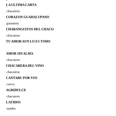
LA ULTIMA CARTA
chacarera
CORAZON GUADALUPANO
guarania
CHARANGUITOS DEL CHACO
chacarera
TU AMOR AUN LO ES TODO
AMOR SIN ALMA
chacarera
CHACARERA DEL VINO
chacarera
CANTARE POR VOS
cueca
AGRIDULCE
chacarera
LATIDOS
zamba