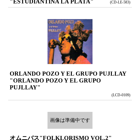
"ESTUDIANTINA LA PLATA"
(CD-LE-583)
ORLANDO POZO Y EL GRUPO PUJLLAY
"ORLANDO POZO Y EL GRUPO
PUJLLAY"
(LCD-0109)
画像は準備中です
オムニバス
"FOLKLORISMO VOL.2"