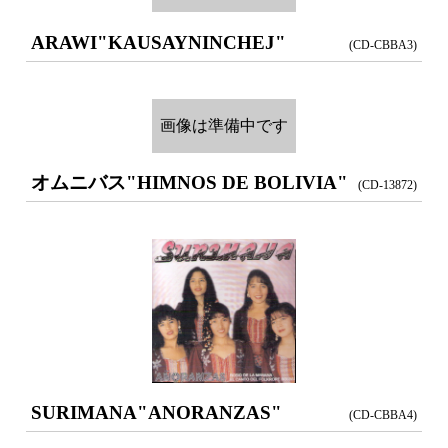
ARAWI
"KAUSAYNINCHEJ"
(CD-CBBA3)
画像は準備中です
オムニバス
"HIMNOS DE BOLIVIA"
(CD-13872)
SURIMANA
"ANORANZAS"
(CD-CBBA4)