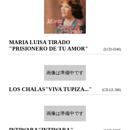
MARIA LUISA TIRADO
"PRISIONERO DE TU AMOR"
(LCD-0346)
画像は準備中です
LOS CHALAS
"VIVA TUPIZA..."
(CD-LE-580)
画像は準備中です
INTIWARA
"INTIWARA"