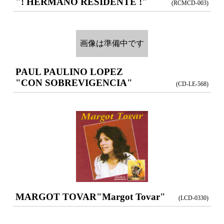
"! HERMANO RESIDENTE !"
(RCMCD-003)
画像は準備中です
PAUL PAULINO LOPEZ
"CON SOBREVIGENCIA"
(CD-LE-568)
MARGOT TOVAR
"Margot Tovar"
(LCD-0330)