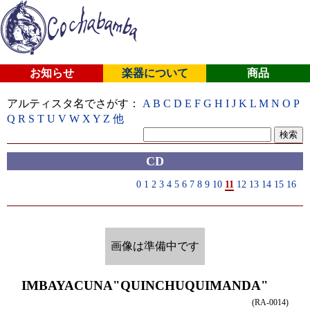
お知らせ
楽器について
商品
アルティスタ名でさがす：
A
B
C
D
E
F
G
H
I
J
K
L
M
N
O
P
Q
R
S
T
U
V
W
X
Y
Z
他
CD
0
1
2
3
4
5
6
7
8
9
10
11
12
13
14
15
16
画像は準備中です
IMBAYACUNA
"QUINCHUQUIMANDA"
(RA-0014)