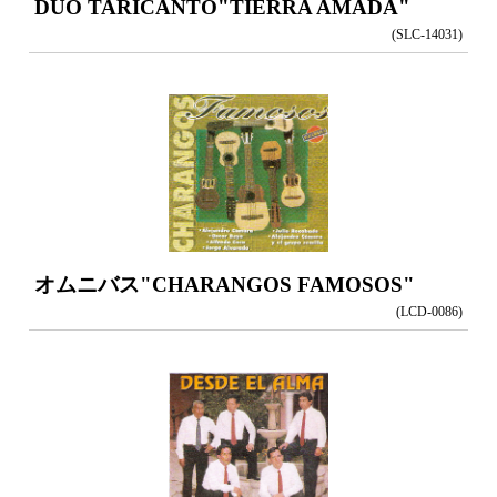
DUO TARICANTO
"TIERRA AMADA"
(SLC-14031)
オムニバス
"CHARANGOS FAMOSOS"
(LCD-0086)