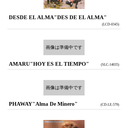
DESDE EL ALMA
"DES DE EL ALMA"
(LCD-0345)
画像は準備中です
AMARU
"HOY ES EL TIEMPO"
(SLC-14035)
画像は準備中です
PHAWAY
"Alma De Minero"
(CD-LE-579)